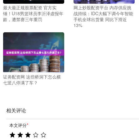
最大最正规股票配资 官方实
网上炒股配资平台 内存供应挑
锤！U18男篮球员李沂泽虚报年
战持续：IDC大幅下调今年智能
龄，遭禁赛三年重罚
手机全球出货量 同比下滑近
13%
证劵配资网 这些桥洞下怎么横
七竖八停满了车？
相关评论
本文评分
*