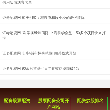
信用负面观察名单
证劵配资网 霸王别姬：程蝶衣和段小楼的爱恨情仇
证劵配资网 “科学实验屋”进驻上海科学会堂，50多个项目快来打
卡
证劵配资网 步步铿锵 标兵就位! 阅兵仪式开始
证劵配资网 90余只货基七日年化收益率跌破1%
配资股票配资
股票配资公司开
配资炒股排名
户网站