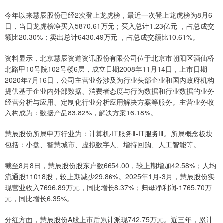
今年以来慧辰股份已经2次登上龙虎榜，最近一次登上龙虎榜为8月6
日，当日龙虎榜净买入5870.61万元；买入总计1.23亿元 ，占总成交
额比20.30%；卖出总计6430.49万元 ，占总成交额比10.61%。
资料显示，北京慧辰资道资讯股份有限公司位于北京市朝阳区酒仙桥
北路甲10号院102号楼6层，成立日期2008年11月14日，上市日期
2020年7月16日，公司主营业务涉及为行业头部企业和国内政府机构
提供基于企业内外部数据、消费者态度与行为数据和行业数据的业务
经营分析与应用、定制化行业分析应用解决方案等服务。主营业务收
入构成为：数据产品83.82%，解决方案16.18%。
慧辰股份所属申万行业为：计算机-IT服务Ⅱ-IT服务Ⅲ。所属概念板块
包括：小盘、智慧城市、虚拟数字人、增持回购、人工智能等。
截至8月8日，慧辰股份股东户数6654.00，较上期增加42.58%；人均
流通股11018股，较上期减少29.86%。2025年1月-3月，慧辰股份实
现营业收入7696.89万元，同比增长8.37%；归母净利润-1765.70万
元，同比增长6.35%。
分红方面，慧辰股份A股上市后累计派现742.75万元。近三年，累计