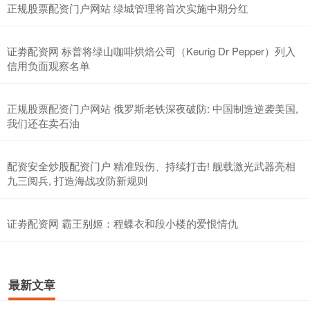
正规股票配资门户网站 绿城管理将首次实施中期分红
证劵配资网 标普将绿山咖啡烘焙公司（Keurig Dr Pepper）列入
信用负面观察名单
正规股票配资门户网站 俄罗斯老铁深夜破防: 中国制造逆袭美国,
我们还在卖石油
配资安全炒股配资门户 精准毁伤、持续打击! 舰载激光武器亮相
九三阅兵, 打造海战攻防新规则
证劵配资网 霸王别姬：程蝶衣和段小楼的爱恨情仇
最新文章