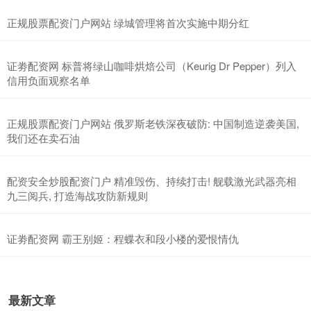
正规股票配资门户网站 绿城管理将首次实施中期分红
证劵配资网 标普将绿山咖啡烘焙公司（Keurig Dr Pepper）列入
信用负面观察名单
正规股票配资门户网站 俄罗斯老铁深夜破防: 中国制造逆袭美国,
我们还在卖石油
配资安全炒股配资门户 精准毁伤、持续打击! 舰载激光武器亮相
九三阅兵, 打造海战攻防新规则
证劵配资网 霸王别姬：程蝶衣和段小楼的爱恨情仇
最新文章