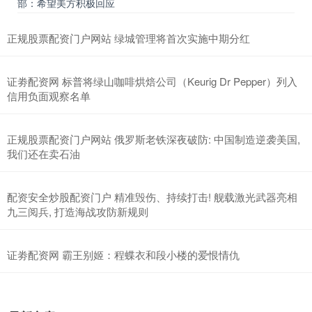
部：希望美方积极回应
正规股票配资门户网站 绿城管理将首次实施中期分红
证劵配资网 标普将绿山咖啡烘焙公司（Keurig Dr Pepper）列入
信用负面观察名单
正规股票配资门户网站 俄罗斯老铁深夜破防: 中国制造逆袭美国,
我们还在卖石油
配资安全炒股配资门户 精准毁伤、持续打击! 舰载激光武器亮相
九三阅兵, 打造海战攻防新规则
证劵配资网 霸王别姬：程蝶衣和段小楼的爱恨情仇